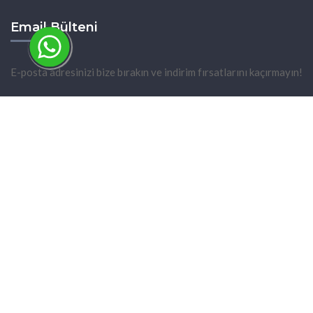
Email Bülteni
E-posta adresinizi bize bırakın ve indirim fırsatlarını kaçırmayın!
2026 © Tüm hakları Saklıdır. www.markizhomes.com
Web Design & Development