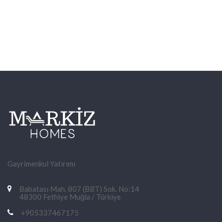
Gayrimenkul Yatırımı
Babatası Mah. 807 (BBT) Sok. No:14
48300 Fethiye Muğla / Türkiye
+905337467175