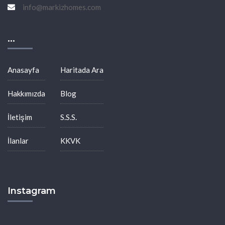
info@markizhomes.com
...
Anasayfa
Haritada Ara
Hakkımızda
Blog
İletişim
S.S.S.
İlanlar
KKVK
Instagram